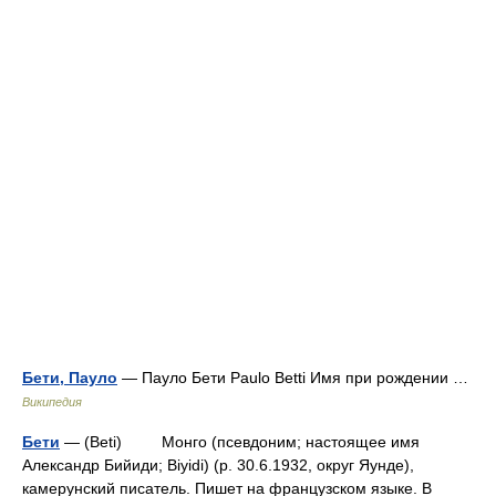
Бети, Пауло
— Пауло Бети Paulo Betti Имя при рождении …
Википедия
Бети
— (Beti) Монго (псевдоним; настоящее имя
Александр Бийиди; Biyidi) (р. 30.6.1932, округ Яунде),
камерунский писатель. Пишет на французском языке. В