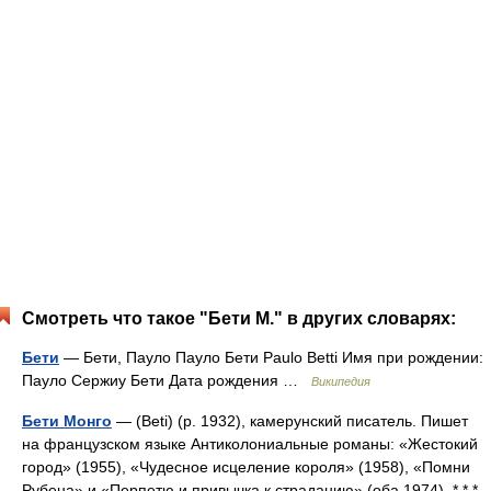
Смотреть что такое "Бети М." в других словарях:
Бети
— Бети, Пауло Пауло Бети Paulo Betti Имя при рождении:
Пауло Сержиу Бети Дата рождения …
Википедия
Бети Монго
— (Beti) (р. 1932), камерунский писатель. Пишет
на французском языке Антиколониальные романы: «Жестокий
город» (1955), «Чудесное исцеление короля» (1958), «Помни
Рубена» и «Перпетю и привычка к страданию» (оба 1974). * * *