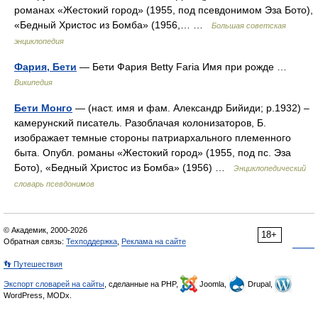
романах «Жестокий город» (1955, под псевдонимом Эза Бото),
«Бедный Христос из Бомба» (1956,… …
Большая советская
энциклопедия
Фария, Бети
— Бети Фария Betty Faria Имя при рожде …
Википедия
Бети Монго
— (наст. имя и фам. Александр Бийиди; р.1932) –
камерунский писатель. Разоблачая колонизаторов, Б.
изображает темные стороны патриархального племенного
быта. Опубл. романы «Жестокий город» (1955, под пс. Эза
Бото), «Бедный Христос из Бомба» (1956) …
Энциклопедический
словарь псевдонимов
© Академик, 2000-2026
18+
Обратная связь:
Техподдержка
,
Реклама на сайте
👣 Путешествия
Экспорт словарей на сайты
, сделанные на PHP,
Joomla,
Drupal,
WordPress, MODx.