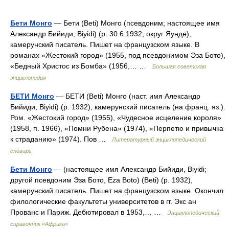
Бети Монго
— Бети (Beti) Монго (псевдоним; настоящее имя
Александр Бийиди; Biyidi) (р. 30.6.1932, округ Яунде),
камерунский писатель. Пишет на французском языке. В
романах «Жестокий город» (1955, под псевдонимом Эза Бото),
«Бедный Христос из Бомба» (1956,… …
Большая советская
энциклопедия
БЕТИ Монго
— БЕТИ (Beti) Монго (наст. имя Александр
Бийиди, Biyidi) (р. 1932), камерунский писатель (на франц. яз.).
Ром. «Жестокий город» (1955), «Чудесное исцеление короля»
(1958, п. 1966), «Помни Рубена» (1974), «Перпетю и привычка
к страданию» (1974). Пов …
Литературный энциклопедический
словарь
Бети Монго
— (настоящее имя Александр Бийиди, Biyidi;
другой псевдоним Эза Бото, Eza Boto) (Beti) (р. 1932),
камерунский писатель. Пишет на французском языке. Окончил
филологические факультеты университетов в гг. Экс ан
Прованс и Париж. Дебютировал в 1953,… …
Энциклопедический
справочник «Африка»