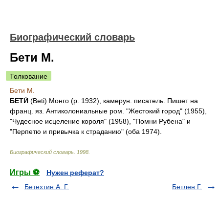
Биографический словарь
Бети М.
Толкование
Бети М.
БЕТИ́
(Beti) Монго (р. 1932), камерун. писатель. Пишет на
франц. яз. Антиколониальные ром. "Жестокий город" (1955),
"Чудесное исцеление короля" (1958), "Помни Рубена" и
"Перпетю и привычка к страданию" (оба 1974).
Биографический словарь
.
1998
.
Игры ⚽
Нужен реферат?
Бетехтин А. Г.
Бетлен Г.